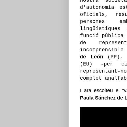
nostra societ
d'autonomia es
oficials, res
persones am
lingüístiques
funció pública-
de represent
incomprensibl
de León
(PP)
(EU) -per ci
representant-
complet analfab
I ara escolteu el "
Paula Sánchez de 