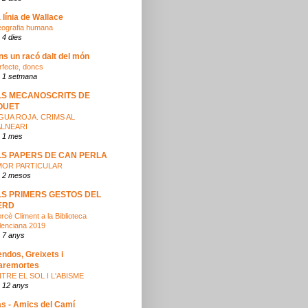
 línia de Wallace
ografia humana
 4 dies
ns un racó dalt del món
rfecte, doncs
 1 setmana
LS MECANOSCRITS DE
OUET
GUA ROJA. CRIMS AL
ALNEARI
 1 mes
LS PAPERS DE CAN PERLA
MOR PARTICULAR
 2 mesos
LS PRIMERS GESTOS DEL
ERD
rcè Climent a la Biblioteca
lenciana 2019
 7 anys
ndos, Greixets i
aremortes
TRE EL SOL I L'ABISME
 12 anys
s - Amics del Camí