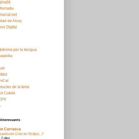
gina66
nformatiu
arcal.net
dad de Alcoy
vo Digital
taforma per la llengua
uipèdia
C
dir
iMot
rmCat
ductes de la terra
ó Català
EPV
L
interessants
an Carrasca
 santíssim Crist de l'Eclipsi...?
 2 dies