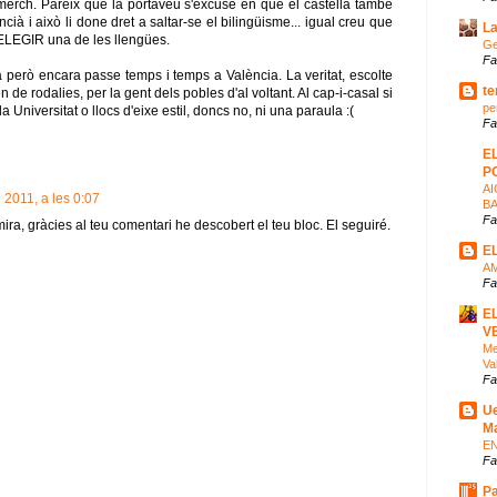
merch. Pareix que la portaveu s'excuse en que el castellà també
ncià i això li done dret a saltar-se el bilingüisme... igual creu que
La
 ELEGIR una de les llengües.
Ge
Fa
però encara passe temps i temps a València. La veritat, escolte
te
n de rodalies, per la gent dels pobles d'al voltant. Al cap-i-casal si
pe
la Universitat o llocs d'eixe estil, doncs no, ni una paraula :(
Fa
E
P
AI
 2011, a les 0:07
B
Fa
ra, gràcies al teu comentari he descobert el teu bloc. El seguiré.
E
A
Fa
E
V
Me
Va
Fa
Ue
M
EN
Fa
Pa