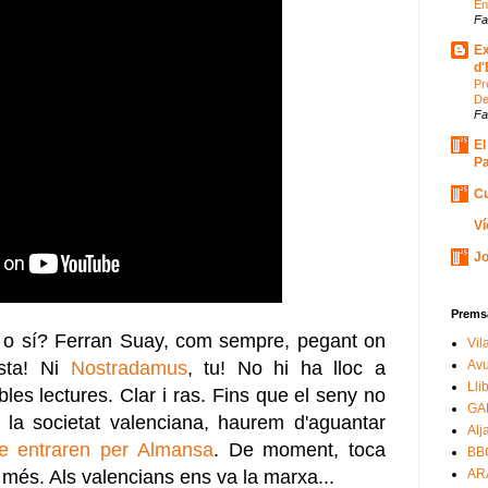
En
Fa
Ex
d'
Pr
De
Fa
El
Pa
Cu
Ví
Jo
Prems
 o sí? Ferran Suay, com sempre, pegant on
Vil
usta!
Ni
Nostradamus
, tu! No hi ha lloc a
Avu
Lli
bles lectures. Clar i ras. Fins que el seny no
GA
e la societat valenciana, haurem d'aguantar
Alj
ue entraren per Almansa
. De moment, toca
BB
 més. Als valencians ens va la marxa...
AR