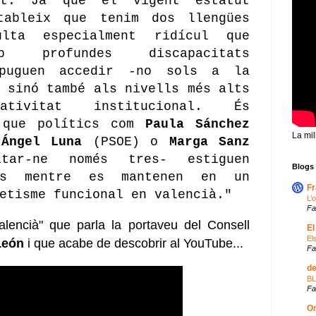
at. Ja que el vigent estatut
tableix que tenim dos llengües
ulta especialment ridícul que
b profundes discapacitats
 puguen accedir -no sols a la
 sinó també als nivells més alts
ativitat institucional. És
e que polítics com
Paula Sánchez
La mil
,
Ángel Luna
(PSOE) o
Marga Sanz
tar-ne només tres- estiguen
Blogs 
nos mentre es mantenen en un
Fr
etisme funcional en valencià."
L’
Fa
valencià" que parla la portaveu del Consell
El
Els
León
i que acabe de descobrir al YouTube...
Fa
de
B
Fa
Or