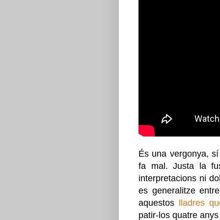
És una vergonya, sí
fa mal. Justa la f
interpretacions ni do
es generalitze entr
aquestos
lladres q
patir-los quatre anys