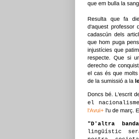
que em bulla la sang 
Resulta que fa di
d'aquest professor d
cadascún dels articl
que hom puga pens
injustícies que pati
respecte. Que si un
derecho de conquist
el cas és que molts
de la sumissió a la
l
Doncs bé. L'escrit d
el nacionalism
l'Avui+
l'u de març. E
"D'altra band
lingüístic se