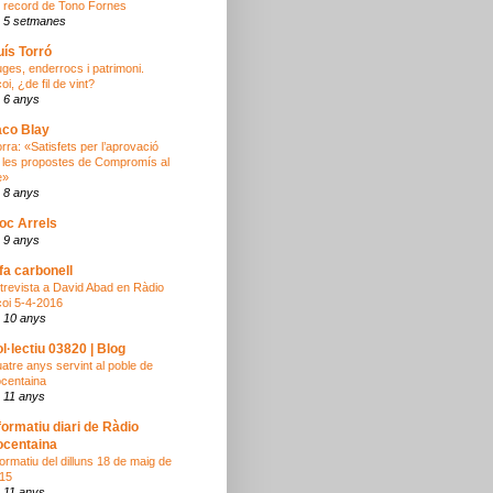
 record de Tono Fornes
 5 setmanes
uís Torró
uges, enderrocs i patrimoni.
oi, ¿de fil de vint?
 6 anys
co Blay
orra: «Satisfets per l’aprovació
 les propostes de Compromís al
e»
 8 anys
oc Arrels
 9 anys
fa carbonell
trevista a David Abad en Ràdio
coi 5-4-2016
 10 anys
l·lectiu 03820 | Blog
atre anys servint al poble de
centaina
 11 anys
formatiu diari de Ràdio
centaina
formatiu del dilluns 18 de maig de
15
 11 anys