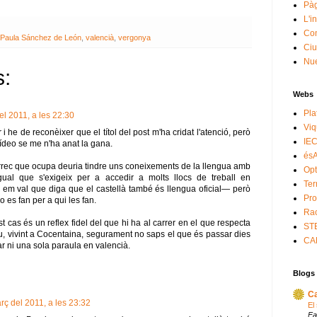
Pà
L'i
Com
Paula Sánchez de León
,
valencià
,
vergonya
Ciu
Nue
s:
Webs
Pla
el 2011, a les 22:30
Viq
 i he de reconèixer que el títol del post m'ha cridat l'atenció, però
IE
ídeo se me n'ha anat la gana.
ésA
rrec que ocupa deuria tindre uns coneixements de la llengua amb
Opt
gual que s'exigeix per a accedir a molts llocs de treball en
Te
o em val que diga que el castellà també és llengua oficial— però
Pro
o es fan per a qui les fan.
Rac
 cas és un reflex fidel del que hi ha al carrer en el que respecta
ST
Tu, vivint a Cocentaina, segurament no saps el que és passar dies
CA
r ni una sola paraula en valencià.
Blogs 
C
rç del 2011, a les 23:32
El
Fa