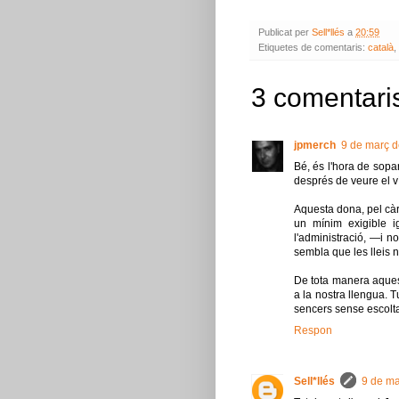
Publicat per
Sell*llés
a
20:59
Etiquetes de comentaris:
català
,
3 comentari
jpmerch
9 de març d
Bé, és l'hora de sopar
després de veure el v
Aquesta dona, pel cà
un mínim exigible i
l'administració, —i n
sembla que les lleis n
De tota manera aquest
a la nostra llengua. 
sencers sense escolta
Respon
Sell*llés
9 de ma