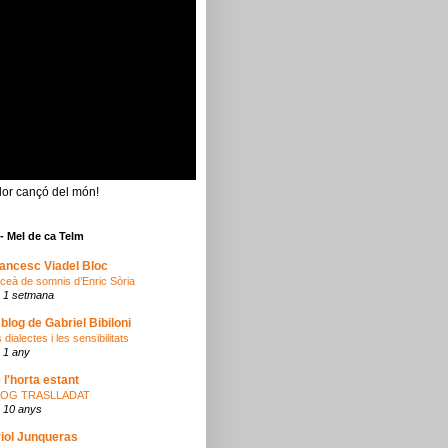
lor cançó del món!
- Mel de ca Telm
ancesc Viadel Bloc
oceà de somnis d’Enric Sòria
 1 setmana
 blog de Gabriel Bibiloni
 dialectes i les sensibilitats
 1 any
 l'horta estant
LOG TRASLLADAT
 10 anys
iol Junqueras