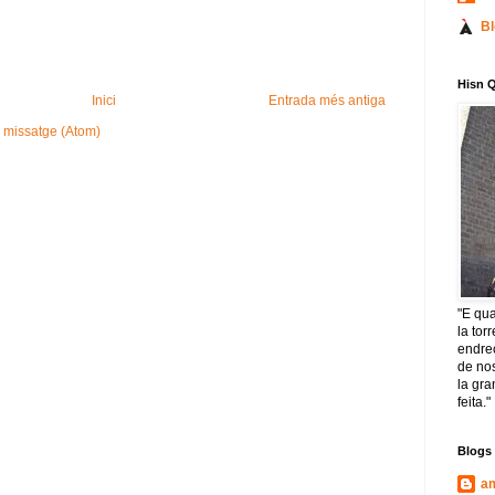
Bl
Hisn 
Inici
Entrada més antiga
 missatge (Atom)
"E qu
la tor
endre
de nos
la gr
feita."
Blogs
am