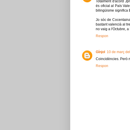
Totalment d'acord Jp
és oficial al País Vale
bilingüisme significa
Jo sóc de Cocentaina 
bastant valencià al tre
no vaig a l'Octubre, a 
Respon
Gínjol
10 de març del
Coincidències. Però mi
Respon