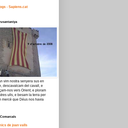
ogs - Sapiens.cat
Qusantaniya
an vim nostra senyera sus en
re, descavalcam del cavall, e
çam-nos vers Orient, e ploram
tres ulls, e besam la terra per
an mercè que Déus nos havia
 Comarcals
ics de joan valls