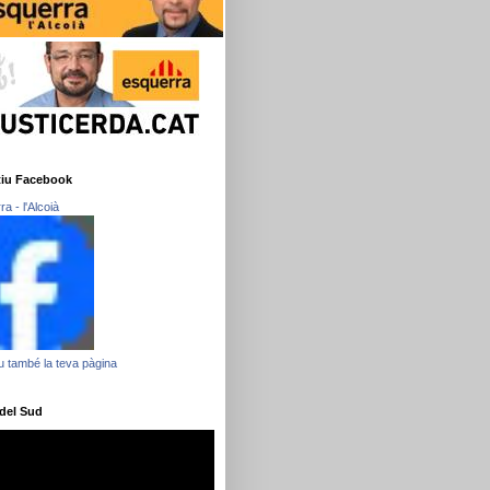
tiu Facebook
a - l'Alcoià
 també la teva pàgina
 del Sud