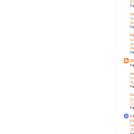
En
Fa
Ll
Pl
Alc
Fa
Pa
Iv
de
Pl
Fa
Bl
Fa
ra
En
Al
Fa
Co
Qu
Co
Fa
In
Co
In
20
Fa