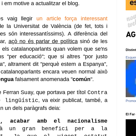
i em motive a actualitzar el blog.
es vaig llegir
un article força interessant
e la Universitat de València (de fet, tots i
es són interessantíssims). A diferència del
ar,
açò no és parlar de política
sinó de les
m els catalanoparlants quan volem que se'ns
Distin
s "per educació"; que si altres "por justo
Esquerr
a", altrament dit "perquè estem a Espanya",
 catalanoparlants encara veuen normal això
engua
falsament anomenada "
común
".
e Ferran Suay, que portava per títol
Contra
, va eixir publicat, també, a
e lingüístic
Promou
n un dels paràgrafs deia:
El Far
a, acabar amb el nacionalisme
rà un gran benefici per a la