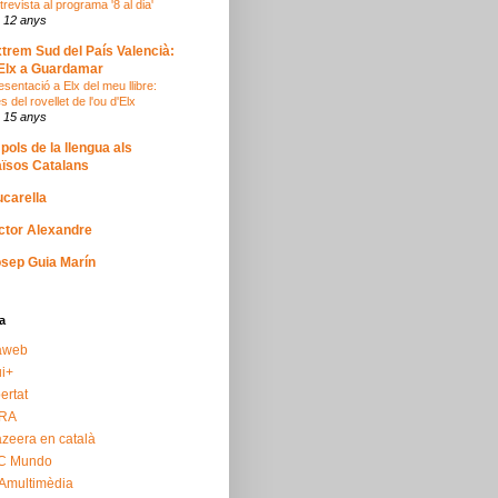
trevista al programa '8 al dia'
 12 anys
trem Sud del País Valencià:
Elx a Guardamar
esentació a Elx del meu llibre:
s del rovellet de l'ou d'Elx
 15 anys
 pols de la llengua als
ïsos Catalans
carella
ctor Alexandre
sep Guia Marín
a
aweb
i+
bertat
RA
azeera en català
C Mundo
Amultimèdia